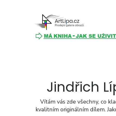
ArtLipa.cz
Prodejní galerie
obrazů
Jindřich L
Vítám vás zde všechny, co kla
kvalitním originálním dílem. Ja