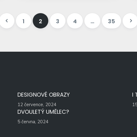
1
2
3
4
…
35
DESIGNOVÉ OBRAZY
I
12 července, 2024
15
DVOULETÝ UMĚLEC?
5 června, 2024