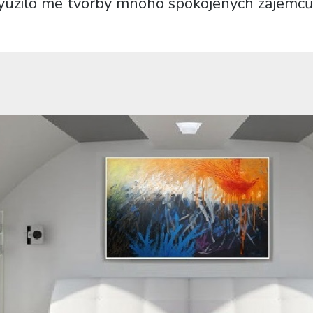
yužilo mé tvorby mnoho spokojených zájemc