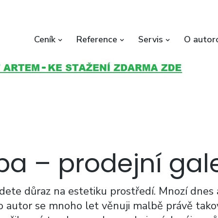
Ceník
Reference
Servis
O autor
ípa – prodejní gal
dete důraz na estetiku prostředí. Mnozí dnes a
ko autor se mnoho let věnuji malbě právě tako