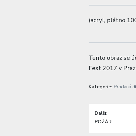
(acryl, plátno 1
Tento obraz se ú
Fest 2017 v Praz
Kategorie:
Prodaná dí
Navigace
Další:
pro
Previous
POŽÁR
příspěvek
post: