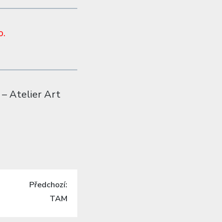
o.
– Atelier Art
Předchozí:
Next
TAM
post: