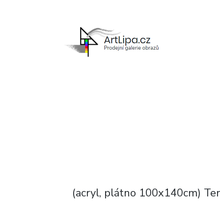
ArtLipa.cz
Prodejní galerie
obrazů
(acryl, plátno 100x140cm) Ten