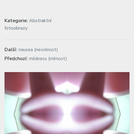
Kategorie:
Abstraktní
fotoobrazy
Navigace
Previous
Další:
nausea (nevolnost)
post:
pro
Next
Předchozí:
mildness (mírnost)
post:
příspěvek