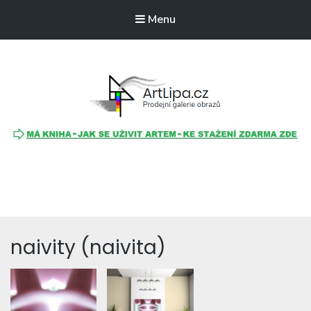
Menu
ArtLipa.cz
Prodejní galerie obrazů
naivity (naivita)